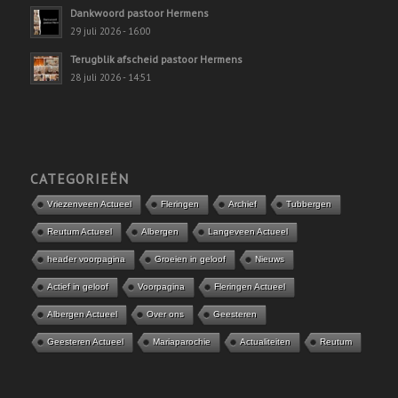
Dankwoord pastoor Hermens
29 juli 2026 - 16:00
Terugblik afscheid pastoor Hermens
28 juli 2026 - 14:51
CATEGORIEËN
Vriezenveen Actueel
Fleringen
Archief
Tubbergen
Reutum Actueel
Albergen
Langeveen Actueel
header voorpagina
Groeien in geloof
Nieuws
Actief in geloof
Voorpagina
Fleringen Actueel
Albergen Actueel
Over ons
Geesteren
Geesteren Actueel
Mariaparochie
Actualiteiten
Reutum