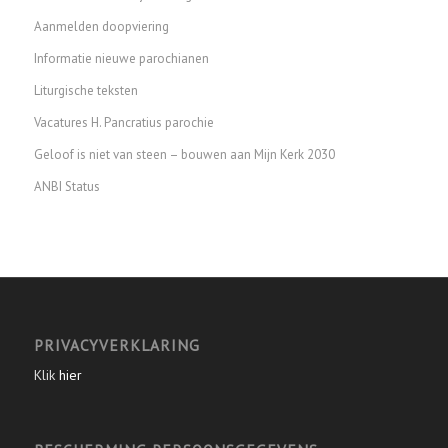
Aanmelden doopviering
Informatie nieuwe parochianen
Liturgische teksten
Vacatures H. Pancratius parochie
Geloof is niet van steen – bouwen aan Mijn Kerk 2030
ANBI Status
PRIVACYVERKLARING
Klik
hier