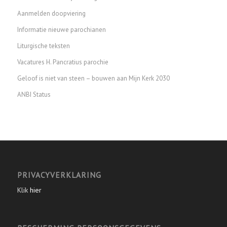
Aanmelden doopviering
Informatie nieuwe parochianen
Liturgische teksten
Vacatures H. Pancratius parochie
Geloof is niet van steen – bouwen aan Mijn Kerk 2030
ANBI Status
PRIVACYVERKLARING
Klik
hier