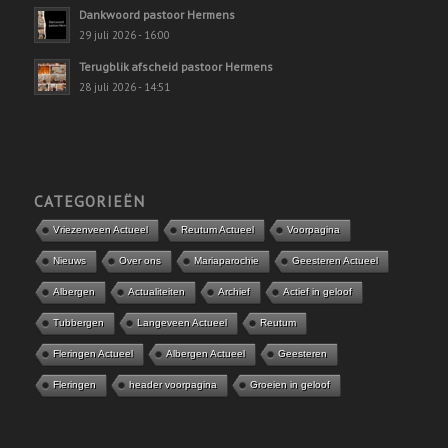
Dankwoord pastoor Hermens
29 juli 2026 - 16:00
Terugblik afscheid pastoor Hermens
28 juli 2026 - 14:51
CATEGORIEËN
Vriezenveen Actueel
Reutum Actueel
Voorpagina
Nieuws
Over ons
Mariaparochie
Geesteren Actueel
Albergen
Actualiteiten
Archief
Actief in geloof
Tubbergen
Langeveen Actueel
Reutum
Fleringen Actueel
Albergen Actueel
Geesteren
Fleringen
header voorpagina
Groeien in geloof