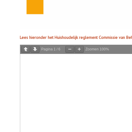
Lees hieronder het Huishoudelijk reglement Commissie van Be
Pagina
1
/
6
Zoomen
100%