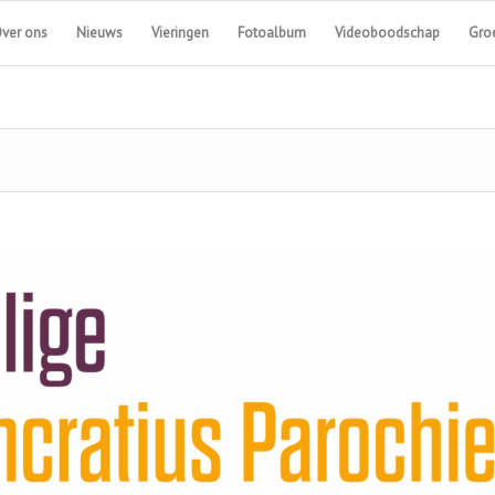
ver ons
Nieuws
Vieringen
Fotoalbum
Videoboodschap
Groe