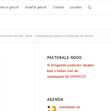
ien in geloof
Actief in geloof
Contact
Locaties
U bevindt zich hier:
Home
/
Huishoudelijk reglement Commissie van Beheer
PASTORALE NOOD
In dringende pastorale situaties
kunt u bellen met de
weekwacht: 06-20430155
AGENDA
Activiteiten en