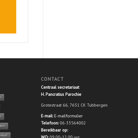
CONTACT
Centraal secretariaat
H. Pancratius Parochie
n
Grotestraat 66, 7651 CK Tubbergen
E-mail:
E-mailformulier
n
Telefoon:
06-33564002
iten
Bereikbaar op:
geloof
WO:
09.00-12.00 uur