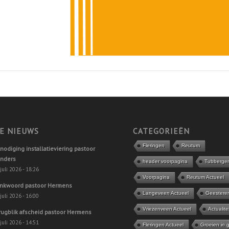
E NIEUWS
CATEGORIEËN
Fleringen
Reutum
tnodiging installatieviering pastoor
nders
header voorpagina
Tubberge
juli 2026 - 18:26
Voorpagina
Reutum Actueel
nkwoord pastoor Hermens
Langeveen Actueel
Geestere
juli 2026 - 16:00
Vriezenveen Actueel
Actualite
rugblik afscheid pastoor Hermens
juli 2026 - 14:51
Fleringen Actueel
Groeien in 