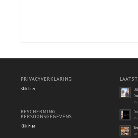
PRIVACYVERKLARING
LAATST
Klik
hier
Ui
Do
29 
BESCHERMING
Da
PERSOONSGEGEVENS
29 
Klik
hier
Te
28 