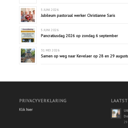
5 JUNI 2026
Jubileum pastoraal werker Christianne Saris
5 JUNI 2026
Pancratiusdag 2026 op zondag 6 september
31 MEI 2026
Samen op weg naar Kevelaer op 28 en 29 augustu
PRIVACYVERKLARING
LAATST
Klik
hier
Ui
Do
29 