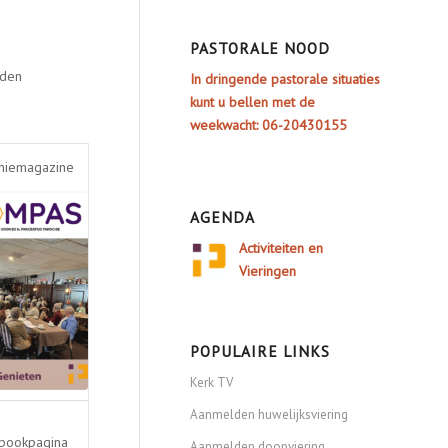
PASTORALE NOOD
rden
In dringende pastorale situaties
kunt u bellen met de
weekwacht: 06-20430155
hiemagazine
AGENDA
Activiteiten en
Vieringen
POPULAIRE LINKS
Kerk TV
Aanmelden huwelijksviering
bookpagina
Aanmelden doopviering