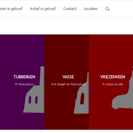
ien in geloof
Actief in geloof
Contact
Locaties
TUBBERGEN
VASSE
VRIEZENVEEN
H. Pancratius
H.H. Joseph en Pancratius
H. Antonius Abt