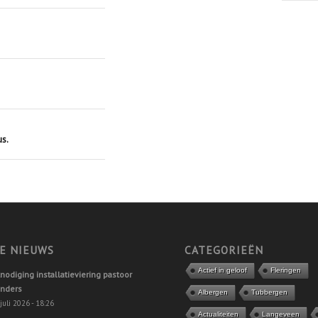
s.
E NIEUWS
CATEGORIEËN
Actief in geloof
Fleringen
tnodiging installatieviering pastoor
nders
Albergen
Tubbergen
juli 2026 - 18:26
Actualiteiten
Langeveen