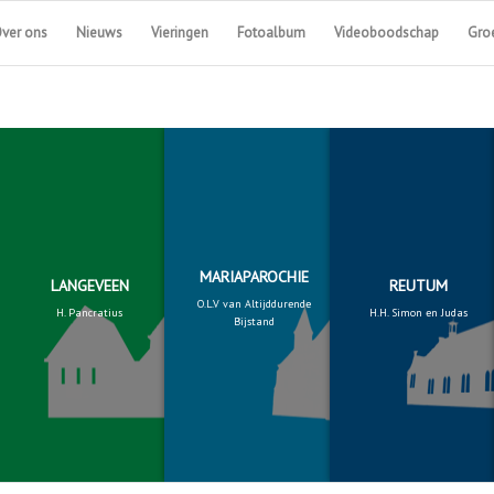
ver ons
Nieuws
Vieringen
Fotoalbum
Videoboodschap
Groe
MARIAPAROCHIE
LANGEVEEN
REUTUM
O.L.V van Altijddurende
H. Pancratius
H.H. Simon en Judas
Bijstand