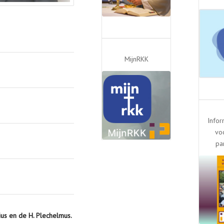
MijnRKK
Infor
vo
pa
us en de H. Plechelmus.