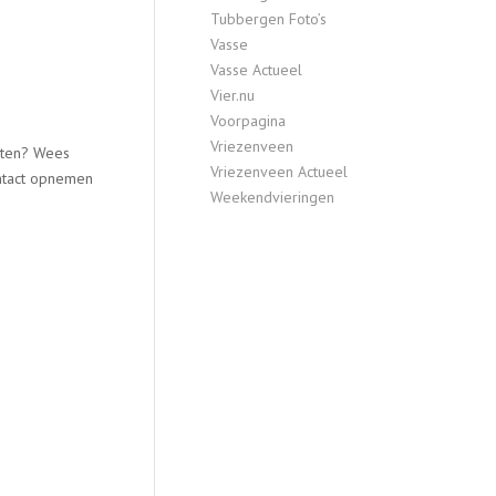
Tubbergen Foto’s
Vasse
Vasse Actueel
Vier.nu
Voorpagina
Vriezenveen
raten? Wees
Vriezenveen Actueel
ntact opnemen
Weekendvieringen