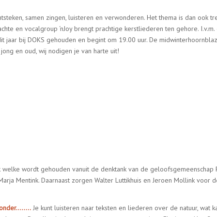
ontsteken, samen zingen, luisteren en verwonderen. Het thema is dan ook tre
achte en vocalgroup ‘nJoy brengt prachtige kerstliederen ten gehore. I.v.m.
t jaar bij DOKS gehouden en begint om 19.00 uur. De midwinterhoornblaz
ng en oud, wij nodigen je van harte uit!
k welke wordt gehouden vanuit de denktank van de geloofsgemeenschap Fl
Marja Mentink. Daarnaast zorgen Walter Luttikhuis en Jeroen Mollink voor 
wonder……..
Je kunt luisteren naar teksten en liederen over de natuur, wat k