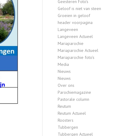
Geesteren Foto’s
Geloof is niet van steen
Groeien in geloof
header voorpagina
Langeveen
Langeveen Actueel
Mariaparochie
Mariaparochie Actueel
Mariaparochie foto's
Media
Nieuws
Nieuws
Over ons
Parochiemagazine
Pastorale column
Reutum
Reutum Actueel
Roosters
Tubbergen
Tubbergen Actueel