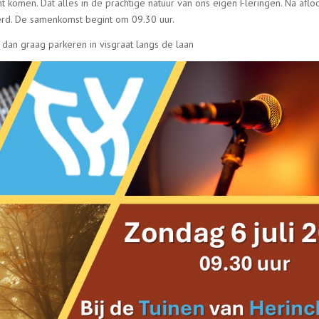
nt komen. Dat alles in de prachtige natuur van ons eigen Fleringen. Na afl
erd. De samenkomst begint om 09.30 uur.
 dan graag parkeren in visgraat langs de laan