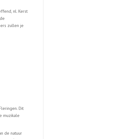
ffend, nl. Kerst
 de
ers zullen je
eringen. Dit
de muzikale
an de natuur