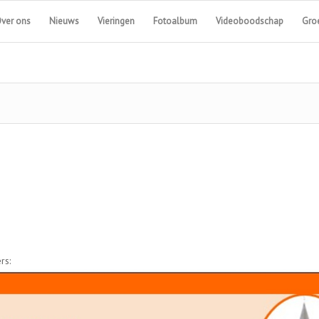
ver ons
Nieuws
Vieringen
Fotoalbum
Videoboodschap
Groe
rs: