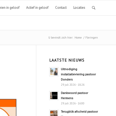
ien in geloof
Actief in geloof
Contact
Locaties
U bevindt zich hier:
Home
/
Fleringen
LAATSTE NIEUWS
Uitnodiging
installatieviering pastoor
Donders
29 juli 2026 - 18:26
Dankwoord pastoor
Hermens
29 juli 2026 - 16:00
Terugblik afscheid pastoor