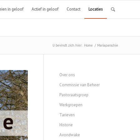
ien in geloof
Actief in geloof
Contact
Locaties
U bevindt zich hier:
Home
/
Mariaparochie
Over ons
Commissie van Beheer
Pastoraatsgroep
Werkgroepen
Tarieven
Historie
Avondwake