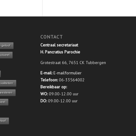
CONTACT
Centraal secretariaat
n geloof
H. Pancratius Parochie
Actueel
Grotestraat 66, 7651 CK Tubbergen
E-mail:
E-mailformulier
Telefoon:
06-33564002
ualiteiten
Bereikbaar op:
eesteren
WO:
09.00-12.00 uur
DO:
09.00-12.00 uur
ueel
eloof