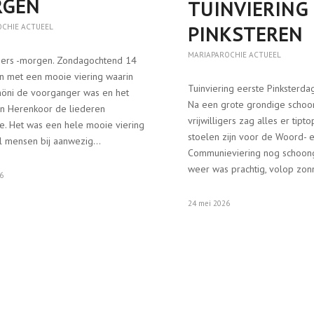
RGEN
TUINVIERING
PINKSTEREN
OCHIE ACTUEEL
MARIAPAROCHIE ACTUEEL
igers -morgen. Zondagochtend 14
on met een mooie viering waarin
Tuinviering eerste Pinksterd
höni de voorganger was en het
Na een grote grondige scho
n Herenkoor de liederen
vrijwilligers zag alles er tipto
e. Het was een hele mooie viering
stoelen zijn voor de Woord- 
l mensen bij aanwezig…
Communieviering nog schoon
weer was prachtig, volop zon
26
24 mei 2026