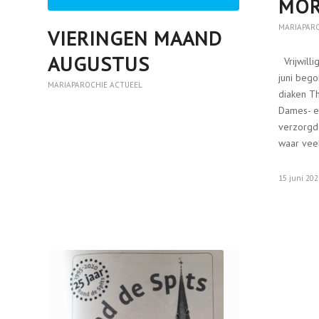
MO
MARIAPAR
VIERINGEN MAAND
AUGUSTUS
Vrijwill
juni beg
MARIAPAROCHIE ACTUEEL
diaken T
Dames- e
verzorgd
waar vee
15 juni 20