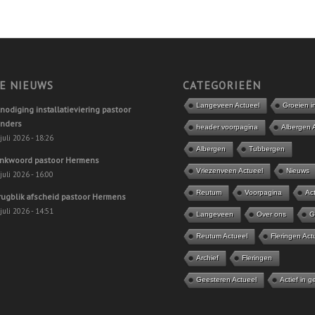
E NIEUWS
CATEGORIEËN
Langeveen Actueel
Groeien i
tnodiging installatieviering pastoor
nders
header voorpagina
Albergen 
juli 2026 - 18:26
Albergen
Tubbergen
nkwoord pastoor Hermens
Vriezenveen Actueel
Nieuws
juli 2026 - 16:00
Reutum
Voorpagina
Act
rugblik afscheid pastoor Hermens
juli 2026 - 14:51
Langeveen
Over ons
G
Reutum Actueel
Fleringen Act
Archief
Fleringen
Geesteren Actueel
Actief in g