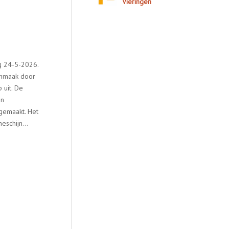
Vieringen
ag 24-5-2026.
onmaak door
p uit. De
en
gemaakt. Het
neschijn…