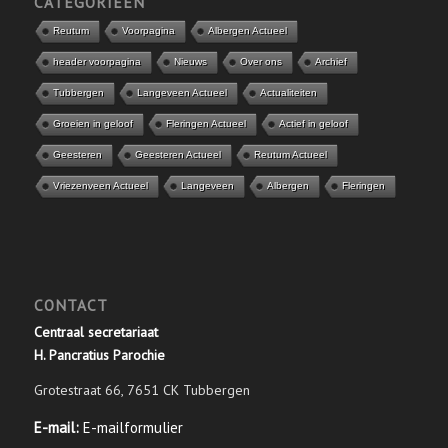
CATEGORIEËN
Reutum
Voorpagina
Albergen Actueel
header voorpagina
Nieuws
Over ons
Archief
Tubbergen
Langeveen Actueel
Actualiteiten
Groeien in geloof
Fleringen Actueel
Actief in geloof
Geesteren
Geesteren Actueel
Reutum Actueel
Vriezenveen Actueel
Langeveen
Albergen
Fleringen
CONTACT
Centraal secretariaat
H. Pancratius Parochie
Grotestraat 66, 7651 CK Tubbergen
E-mail:
E-mailformulier