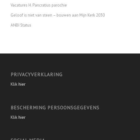
Vacatures H. Pancratius parochie
Geloof is niet van steen – bouwen aan Mijn Kerk 2030
ANBI Status
PRIVACYVERKLARING
Klik
hier
BESCHERMING PERSOONSGEGEVENS
Klik
hier