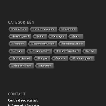
CATEGORIEËN
Actualiteiten
header voorpagina
Langeveen
Actief in geloof
Archief
Voorpagina
Reutum
Geesteren
Vriezenveen Actueel
Geesteren Actueel
Fleringen
Fleringen Actueel
Langeveen Actueel
Nieuws
Reutum Actueel
Albergen
Over ons
Groeien in geloof
Albergen Actueel
Tubbergen
CONTACT
Centraal secretariaat
H. Pancratius Parochie