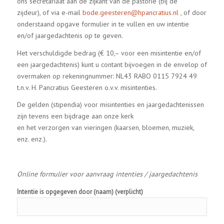
ons secretariaat aan de zijkant van de pastorie (bij de
zijdeur), of via e-mail
bode.geesteren@hpancratius.nl
, of door
onderstaand opgave formulier in te vullen en uw intentie
en/of jaargedachtenis op te geven.
Het verschuldigde bedrag (€ 10,– voor een misintentie en/of
een jaargedachtenis) kunt u contant bijvoegen in de envelop of
overmaken op rekeningnummer: NL43 RABO 0115 7924 49
t.n.v. H. Pancratius Geesteren o.v.v. misintenties.
De gelden (stipendia) voor misintenties en jaargedachte­nissen
zijn tevens een bijdrage aan onze kerk
en het verzorgen van vieringen (kaarsen, bloemen, muziek,
enz. enz.).
Online formulier voor aanvraag intenties / jaargedachtenis
Intentie is opgegeven door (naam) (verplicht)