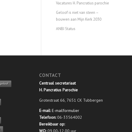
Vacatures H. Pancratius parochie
Geloof is niet van steen –
bouwen aan Mijn Kerk 2030
ANBI Status
CONTACT
Centraal secretariaat
 geloof
H. Pancratius Parochie
Grotestraat 66, 7651 CK Tubbergen
E-mail:
E-mailformulier
Telefoon:
06-33564002
Bereikbaar op:
l
WO:
09.00-12.00 uur