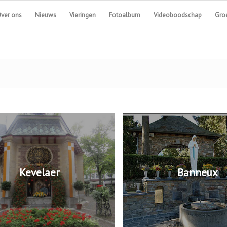
ver ons
Nieuws
Vieringen
Fotoalbum
Videoboodschap
Groe
Kevelaer
Banneux