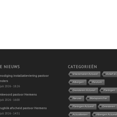
E NIEUWS
CATEGORIEËN
Vriezenveen Actueel
Actief in
tnodiging installatieviering pastoor
nders
Albergen
Reutum
juli 2026 - 18:26
Geesteren Actueel
Fleringen
nkwoord pastoor Hermens
Nieuws
Mariaparochie
juli 2026 - 16:00
Fleringen Actueel
Geesteren
rugblik afscheid pastoor Hermens
juli 2026 - 14:51
Actualiteiten
Albergen Actuee