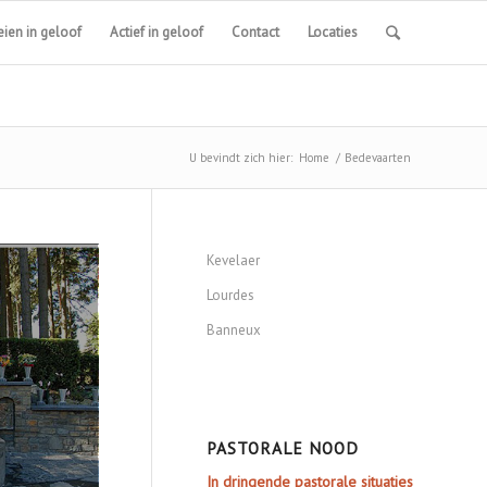
ien in geloof
Actief in geloof
Contact
Locaties
U bevindt zich hier:
Home
/
Bedevaarten
Kevelaer
Lourdes
Banneux
PASTORALE NOOD
In dringende pastorale situaties