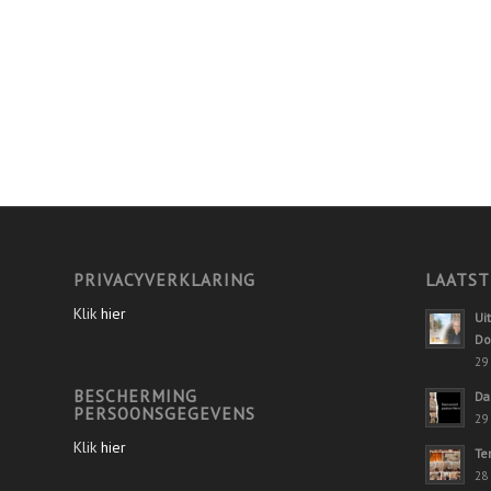
PRIVACYVERKLARING
LAATST
Klik
hier
Ui
Do
29 
BESCHERMING
Da
PERSOONSGEGEVENS
29 
Klik
hier
Te
28 