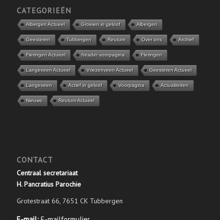
CATEGORIEËN
Albergen Actueel
Groeien in geloof
Albergen
Geesteren
Tubbergen
Reutum
Over ons
Archief
Fleringen Actueel
header voorpagina
Fleringen
Langeveen Actueel
Vriezenveen Actueel
Geesteren Actueel
Langeveen
Actief in geloof
Voorpagina
Actualiteiten
Nieuws
Reutum Actueel
CONTACT
Centraal secretariaat
H. Pancratius Parochie
Grotestraat 66, 7651 CK Tubbergen
E-mail:
E-mailformulier