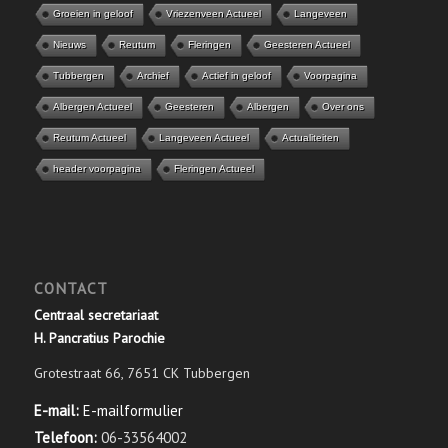
Groeien in geloof
Vriezenveen Actueel
Langeveen
Nieuws
Reutum
Fleringen
Geesteren Actueel
Tubbergen
Archief
Actief in geloof
Voorpagina
Albergen Actueel
Geesteren
Albergen
Over ons
Reutum Actueel
Langeveen Actueel
Actualiteiten
header voorpagina
Fleringen Actueel
CONTACT
Centraal secretariaat
H. Pancratius Parochie
Grotestraat 66, 7651 CK Tubbergen
E-mail:
E-mailformulier
Telefoon:
06-33564002