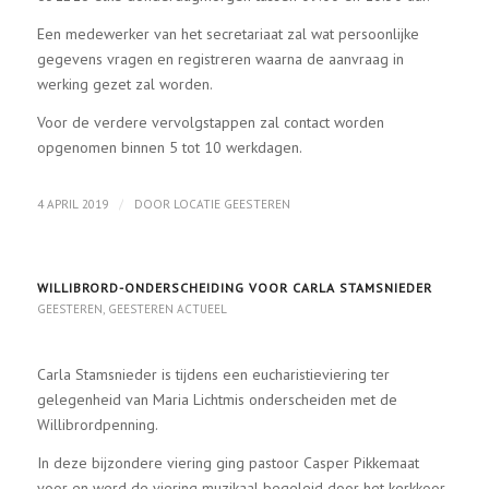
Een medewerker van het secretariaat zal wat persoonlijke
gegevens vragen en registreren waarna de aanvraag in
werking gezet zal worden.
Voor de verdere vervolgstappen zal contact worden
opgenomen binnen 5 tot 10 werkdagen.
/
4 APRIL 2019
DOOR
LOCATIE GEESTEREN
WILLIBRORD-ONDERSCHEIDING VOOR CARLA STAMSNIEDER
GEESTEREN
,
GEESTEREN ACTUEEL
Carla Stamsnieder is tijdens een eucharistieviering ter
gelegenheid van Maria Lichtmis onderscheiden met de
Willibrordpenning.
In deze bijzondere viering ging pastoor Casper Pikkemaat
voor en werd de viering muzikaal begeleid door het kerkkoor