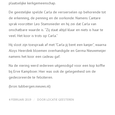
plaatselijke kerkgemeenschap.
De geestelijke spelde Carla de versierselen op behorende tot
de erkenning, de penning en de oorkonde. Namens Cantare
sprak voorzitter Leo Stamsnieder en hij zei dat Carla van
onschatbare waarde is. “Zij staat altijd klaar en niets is haar te
veel. Het koor is trots op Carla.”
Hij sloot zijn toespraak af met “Carla jij bent een kanjer”, waarna
Aloys Heerdink bloemen overhandigde en Germa Nieuwmeijer
namens het koor een cadeau gaf.
Na de viering werd iedereen uitgenodigd voor een kop koffie
bij Erve Kampboer. Hier was ook de gelegenheid om de
gedecoreerde te feliciteren.
(bron: tubbergen.nieuws.nl)
/
4 FEBRUARI 2019
DOOR
LOCATIE GEESTEREN