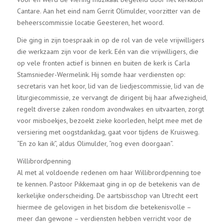
Cantare. Aan het eind nam Gerrit Olimulder, voorzitter van de
beheerscommissie locatie Geesteren, het woord.
Die ging in zijn toespraak in op de rol van de vele vrijwilligers
die werkzaam zijn voor de kerk. Eén van die vrijwilligers, die
op vele fronten actief is binnen en buiten de kerk is Carla
Stamsnieder-Wermelink. Hij somde haar verdiensten op:
secretaris van het koor, lid van de liedjescommissie, lid van de
liturgiecommissie, ze vervangt de dirigent bij haar afwezigheid,
regelt diverse zaken rondom avondwakes en uitvaarten, zorgt
voor misboekjes, bezoekt zieke koorleden, helpt mee met de
versiering met oogstdankdag, gaat voor tijdens de Kruisweg.
“En zo kan ik”, aldus Olimulder, “nog even doorgaan”.
Willibrordpenning
Al met al voldoende redenen om haar Willibrordpenning toe
te kennen. Pastoor Pikkemaat ging in op de betekenis van de
kerkelijke onderscheiding. De aartsbisschop van Utrecht eert
hiermee de gelovigen in het bisdom die betekenisvolle –
meer dan gewone – verdiensten hebben verricht voor de