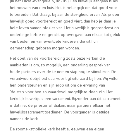
(in het Lucas-evangelie 6, 48- 49). Een huwelijk aangaan ís als
het bouwen van een huis. Het is belangrijk om dat goed voor
te bereiden. Dat draagt bij aan de stevigheid ervan. Als je een
huwelijk goed voorbereidt en goed viert, dan heb je daar je
hele leven samen plezier van. Het huwelijk is gegrondvest op
onderlinge liefde en gericht op overgave aan elkaar, tot geluk
van beiden en van eventuele kinderen, die uit hun
gemeenschap geboren mogen worden.
Het doel van de voorbereiding zoals onze kerken die
aanbieden is om, zo mogelijk, een onderling gesprek van
beide partners over de te nemen stap nog te stimuleren. De
verantwoordelijkheid daarvoor ligt uiteraard bij hen. Wij willen
hen ondersteunen en zijn erop uit om de ervaring van
‘de stap’ voor hen zo waardevol mogelijk te doen zijn. Het
kerkelijk huwelijk is een sacrament. Bijzonder aan dit sacrament
is dat niet de priester of diaken, maar partners elkaar het
huwelijkssacrament toedienen. De voorganger is getuige
namens de kerk.
De rooms-katholieke kerk heeft al eeuwen een eigen