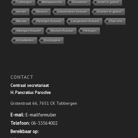
Tubbergen
Mariaparochie
Geesteren
Actief in geloof
Archief
Reutum
Vriezenveen Actueel
Groeien in geloof
Nieuws
Fleringen Actueel
Langeveen Actueel
Over ons
Albergen Actueel
Reutum Actueel
Fleringen
Actualiteiten
Voorpagina
CONTACT
Centraal secretariaat
H. Pancratius Parochie
Grotestraat 66, 7651 CK Tubbergen
E-mail:
E-mailformulier
Telefoon:
06-33564002
Bereikbaar op: