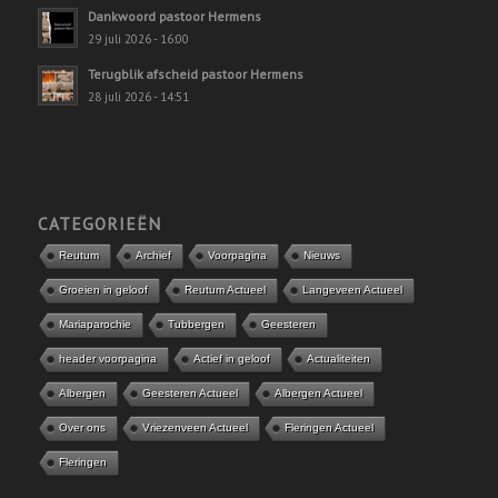
Dankwoord pastoor Hermens
29 juli 2026 - 16:00
Terugblik afscheid pastoor Hermens
28 juli 2026 - 14:51
CATEGORIEËN
Reutum
Archief
Voorpagina
Nieuws
Groeien in geloof
Reutum Actueel
Langeveen Actueel
Mariaparochie
Tubbergen
Geesteren
header voorpagina
Actief in geloof
Actualiteiten
Albergen
Geesteren Actueel
Albergen Actueel
Over ons
Vriezenveen Actueel
Fleringen Actueel
Fleringen