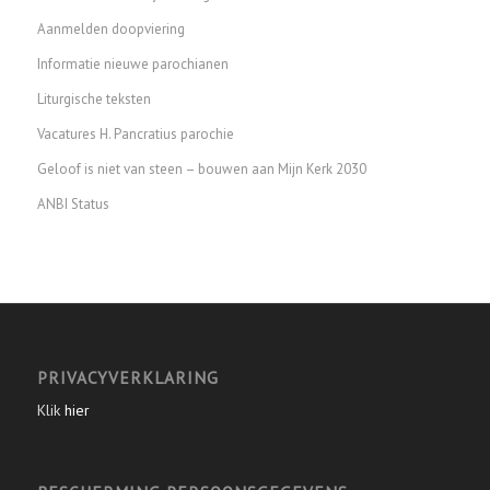
Aanmelden doopviering
Informatie nieuwe parochianen
Liturgische teksten
Vacatures H. Pancratius parochie
Geloof is niet van steen – bouwen aan Mijn Kerk 2030
ANBI Status
PRIVACYVERKLARING
Klik
hier