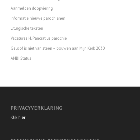
Aanmelden doopviering
Informatie nieuwe parochianen
Liturgische teksten
Vacatures H. Pancratius parochie
Geloof is niet van steen – bouwen aan Mijn Kerk 2030
ANBI Status
PRIVACYVERKLARING
Klik
hier