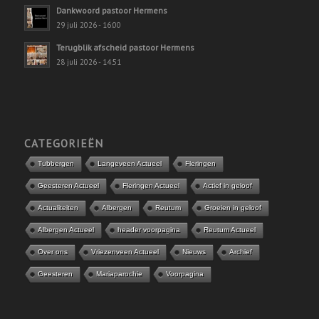
Dankwoord pastoor Hermens
29 juli 2026 - 16:00
Terugblik afscheid pastoor Hermens
28 juli 2026 - 14:51
CATEGORIEËN
Tubbergen
Langeveen Actueel
Fleringen
Geesteren Actueel
Fleringen Actueel
Actief in geloof
Actualiteiten
Albergen
Reutum
Groeien in geloof
Albergen Actueel
header voorpagina
Reutum Actueel
Over ons
Vriezenveen Actueel
Nieuws
Archief
Geesteren
Mariaparochie
Voorpagina