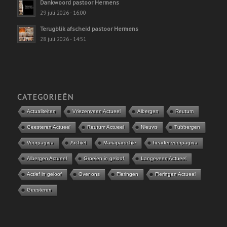
Dankwoord pastoor Hermens
29 juli 2026 - 16:00
Terugblik afscheid pastoor Hermens
28 juli 2026 - 14:51
CATEGORIEËN
Actualiteiten
Vriezenveen Actueel
Albergen
Reutum
Geesteren Actueel
Reutum Actueel
Nieuws
Tubbergen
Voorpagina
Archief
Mariaparochie
header voorpagina
Albergen Actueel
Groeien in geloof
Langeveen Actueel
Actief in geloof
Over ons
Fleringen
Fleringen Actueel
Geesteren