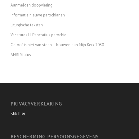
Aanmelden doopviering
Informatie nieuwe parochianen
Liturgische teksten
Vacatures H. Pancratius parochie
Geloof is niet van steen – bouwen aan Mijn Kerk 2030
ANBI Status
PRIVACYVERKLARING
Klik
hier
BESCHERMING PERSOONSGEGEVENS