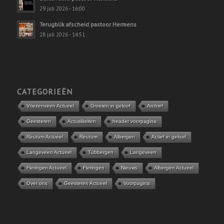
29 juli 2026 - 16:00
Terugblik afscheid pastoor Hermens
28 juli 2026 - 14:51
CATEGORIEËN
Vriezenveen Actueel
Groeien in geloof
Archief
Geesteren
Actualiteiten
header voorpagina
Reutum Actueel
Reutum
Albergen
Actief in geloof
Langeveen Actueel
Tubbergen
Langeveen
Fleringen Actueel
Fleringen
Nieuws
Albergen Actueel
Over ons
Geesteren Actueel
Voorpagina