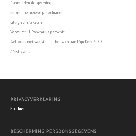
Aanmelden doopviering
Informatie nieuwe parochianen
Liturgische teksten
Vacatures H. Pancratius parochie
Geloof is niet van steen – bouwen aan Mijn Kerk 2030
ANBI Status
PRIVACYVERKLARING
Klik
hier
BESCHERMING PERSOONSGEGEVENS