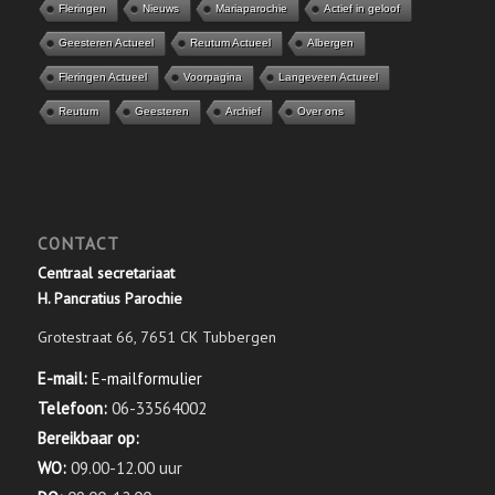
Fleringen
Nieuws
Mariaparochie
Actief in geloof
Geesteren Actueel
Reutum Actueel
Albergen
Fleringen Actueel
Voorpagina
Langeveen Actueel
Reutum
Geesteren
Archief
Over ons
CONTACT
Centraal secretariaat
H. Pancratius Parochie
Grotestraat 66, 7651 CK Tubbergen
E-mail:
E-mailformulier
Telefoon:
06-33564002
Bereikbaar op:
WO:
09.00-12.00 uur