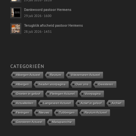
Dankwoord pastoor Hermens
29 juli 2026 - 16:00
Terugblik afscheid pastoor Hermens
28 juli 2026 - 14:51
CATEGORIEËN
Albergen Actueel
Reutum
Vriezenveen Actueel
Albergen
header voorpagina
Over ons
Geesteren
Groeien in geloof
Fleringen Actueel
Voorpagina
Actualiteiten
Langeveen Actueel
Actief in geloof
Archief
Fleringen
Nieuws
Tubbergen
Reutum Actueel
Geesteren Actueel
Mariaparochie