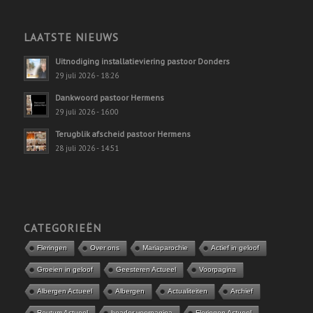
LAATSTE NIEUWS
Uitnodiging installatieviering pastoor Donders
29 juli 2026 - 18:26
Dankwoord pastoor Hermens
29 juli 2026 - 16:00
Terugblik afscheid pastoor Hermens
28 juli 2026 - 14:51
CATEGORIEËN
Fleringen
Over ons
Mariaparochie
Actief in geloof
Groeien in geloof
Geesteren Actueel
Voorpagina
Albergen Actueel
Albergen
Actualiteiten
Archief
Reutum Actueel
header voorpagina
Fleringen Actueel