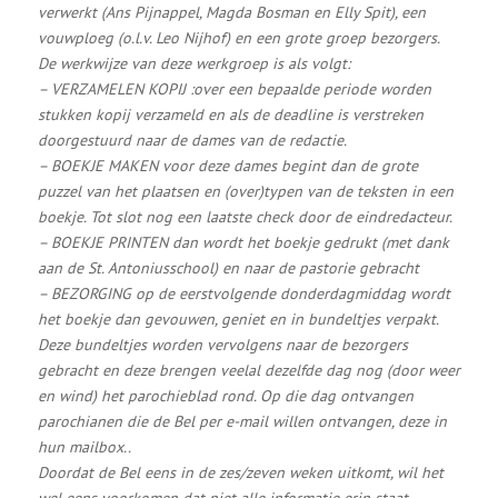
verwerkt (Ans Pijnappel, Magda Bosman en Elly Spit), een
vouwploeg (o.l.v. Leo Nijhof) en een grote groep bezorgers.
De werkwijze van deze werkgroep is als volgt:
– VERZAMELEN KOPIJ :over een bepaalde periode worden
stukken kopij verzameld en als de deadline is verstreken
doorgestuurd naar de dames van de redactie.
– BOEKJE MAKEN voor deze dames begint dan de grote
puzzel van het plaatsen en (over)typen van de teksten in een
boekje. Tot slot nog een laatste check door de eindredacteur.
– BOEKJE PRINTEN dan wordt het boekje gedrukt (met dank
aan de St. Antoniusschool) en naar de pastorie gebracht
– BEZORGING op de eerstvolgende donderdagmiddag wordt
het boekje dan gevouwen, geniet en in bundeltjes verpakt.
Deze bundeltjes worden vervolgens naar de bezorgers
gebracht en deze brengen veelal dezelfde dag nog (door weer
en wind) het parochieblad rond. Op die dag ontvangen
parochianen die de Bel per e-mail willen ontvangen, deze in
hun mailbox..
Doordat de Bel eens in de zes/zeven weken uitkomt, wil het