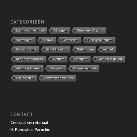
CATEGORIEËN
Langeveen Actueel
Albergen
Geesteren Actueel
Voorpagina
Nieuws
Geesteren
Fleringen Actueel
Mariaparochie
Actief in geloof
Tubbergen
Archief
header voorpagina
Reutum
Fleringen
Groeien in geloof
Albergen Actueel
Over ons
Reutum Actueel
Actualiteiten
Vriezenveen Actueel
CONTACT
Centraal secretariaat
H. Pancratius Parochie