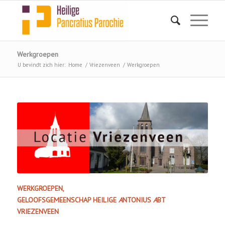
Werkgroepen
U bevindt zich hier:
Home
/
Vriezenveen
/
Werkgroepen
WERKGROEPEN,
GELOOFSGEMEENSCHAP HEILIGE
A
NTONIUS
A
BT
VRIEZENVEEN