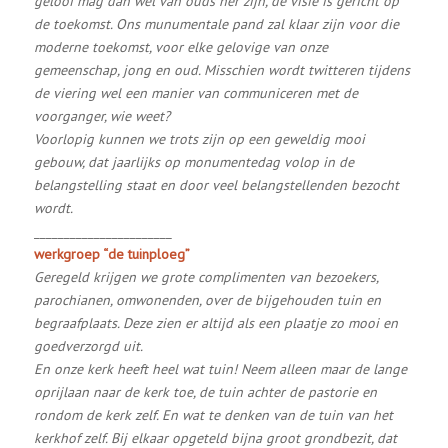
geloof mag dan wel van ouds her zijn, de visie is gericht op
de toekomst. Ons munumentale pand zal klaar zijn voor die
moderne toekomst, voor elke gelovige van onze
gemeenschap, jong en oud. Misschien wordt twitteren tijdens
de viering wel een manier van communiceren met de
voorganger, wie weet?
Voorlopig kunnen we trots zijn op een geweldig mooi
gebouw, dat jaarlijks op monumentedag volop in de
belangstelling staat en door veel belangstellenden bezocht
wordt.
_______________________
werkgroep “de tuinploeg”
Geregeld krijgen we grote complimenten van bezoekers,
parochianen, omwonenden, over de bijgehouden tuin en
begraafplaats. Deze zien er altijd als een plaatje zo mooi en
goedverzorgd uit.
En onze kerk heeft heel wat tuin! Neem alleen maar de lange
oprijlaan naar de kerk toe, de tuin achter de pastorie en
rondom de kerk zelf. En wat te denken van de tuin van het
kerkhof zelf. Bij elkaar opgeteld bijna groot grondbezit, dat