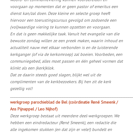
voorgaan op momenten dat er geen pastor of emeritus een
dienst kan/zal doen. Deze kleine en selecte groep heeft
hiervoor een toerustingscursus gevolgd om zodoende een
(vol)waardige viering te kunnen opzetten en voorgaan.
En dat is geen makkelijke taak. Vanuit het evangelie van die
bewuste zondag willen ze een preek maken, waarin inhoud en
actualiteit nauw met elkaar verbonden is en de luisterende
kerkganger (of via de kerkomroep) zal boeien. Voorbeden, een
communiegebed, alles moet passen en één geheel vormen dat
klinkt als een (kerk)klok.
Dat ze daarin steeds goed slagen, blijkt wel uit de
complimenten van de kerkbezoekers. Bij hen zit de kerk
gezellig vol!
_____________________________________________________________________
werkgroep parochieblad de Bel (coördinatie René Smeenk /
Ans Pijnappel / Leo Nijhof)
Deze werkgroep bestaat uit meerdere deel-werkgroepen. We
hebben een eindredacteur (René Smeenk), een redactie die
alle ingekomen stukken (en dat zijn er vele!) bundelt en