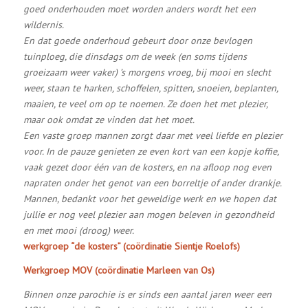
goed onderhouden moet worden anders wordt het een
wildernis.
En dat goede onderhoud gebeurt door onze bevlogen
tuinploeg, die dinsdags om de week (en soms tijdens
groeizaam weer vaker) ’s morgens vroeg, bij mooi en slecht
weer, staan te harken, schoffelen, spitten, snoeien, beplanten,
maaien, te veel om op te noemen. Ze doen het met plezier,
maar ook omdat ze vinden dat het moet.
Een vaste groep mannen zorgt daar met veel liefde en plezier
voor. In de pauze genieten ze even kort van een kopje koffie,
vaak gezet door één van de kosters, en na afloop nog even
napraten onder het genot van een borreltje of ander drankje.
Mannen, bedankt voor het geweldige werk en we hopen dat
jullie er nog veel plezier aan mogen beleven in gezondheid
en met mooi (droog) weer.
werkgroep “de kosters” (coördinatie Sientje Roelofs)
Werkgroep MOV (coördinatie Marleen van Os)
Binnen onze parochie is er sinds een aantal jaren weer een