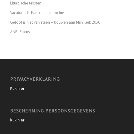
Liturgische teksten
Vacatures H. Pancratius parochie
Geloof is niet van steen – bouwen aan Mijn Kerk 2030
ANBI Status
PRIVACYVERKLARING
Klik
hier
BESCHERMING PERSOONSGEGEVENS
Klik
hier