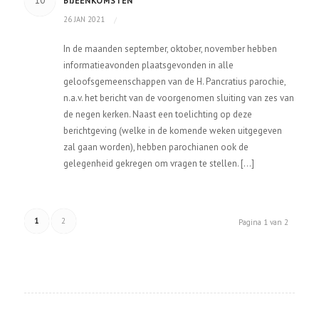
10
BIJEENKOMSTEN
26 JAN 2021
/
In de maanden september, oktober, november hebben
informatieavonden plaatsgevonden in alle
geloofsgemeenschappen van de H. Pancratius parochie,
n.a.v. het bericht van de voorgenomen sluiting van zes van
de negen kerken. Naast een toelichting op deze
berichtgeving (welke in de komende weken uitgegeven
zal gaan worden), hebben parochianen ook de
gelegenheid gekregen om vragen te stellen. […]
1
2
Pagina 1 van 2