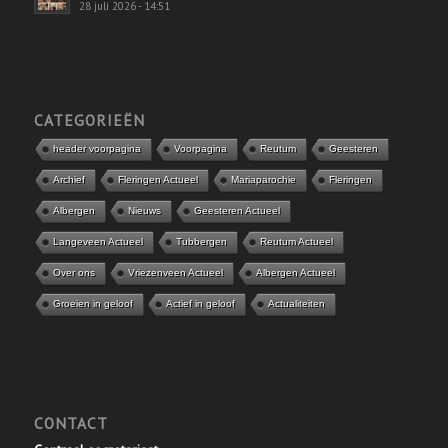
28 juli 2026 - 14:51
CATEGORIEËN
header voorpagina
Voorpagina
Reutum
Geesteren
Archief
Fleringen Actueel
Mariaparochie
Fleringen
Albergen
Nieuws
Geesteren Actueel
Langeveen Actueel
Tubbergen
Reutum Actueel
Over ons
Vriezenveen Actueel
Albergen Actueel
Groeien in geloof
Actief in geloof
Actualiteiten
CONTACT