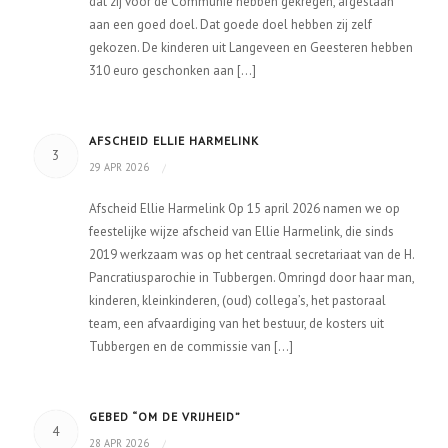
dat zij voor de Communie hebben gekregen, afgestaan
aan een goed doel. Dat goede doel hebben zij zelf
gekozen. De kinderen uit Langeveen en Geesteren hebben
310 euro geschonken aan […]
AFSCHEID ELLIE HARMELINK
3
29 APR 2026
/
Afscheid Ellie Harmelink Op 15 april 2026 namen we op
feestelijke wijze afscheid van Ellie Harmelink, die sinds
2019 werkzaam was op het centraal secretariaat van de H.
Pancratiusparochie in Tubbergen. Omringd door haar man,
kinderen, kleinkinderen, (oud) collega’s, het pastoraal
team, een afvaardiging van het bestuur, de kosters uit
Tubbergen en de commissie van […]
GEBED “OM DE VRIJHEID”
4
28 APR 2026
/