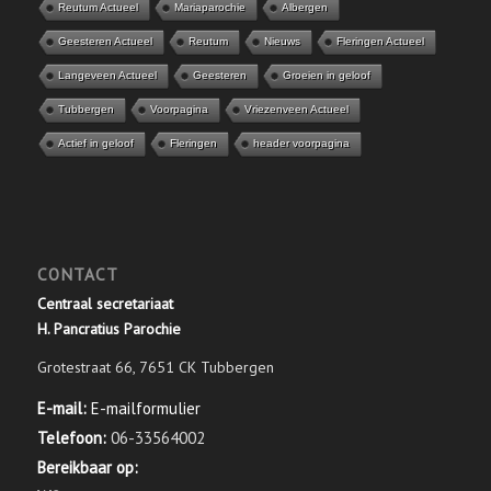
Reutum Actueel
Mariaparochie
Albergen
Geesteren Actueel
Reutum
Nieuws
Fleringen Actueel
Langeveen Actueel
Geesteren
Groeien in geloof
Tubbergen
Voorpagina
Vriezenveen Actueel
Actief in geloof
Fleringen
header voorpagina
CONTACT
Centraal secretariaat
H. Pancratius Parochie
Grotestraat 66, 7651 CK Tubbergen
E-mail:
E-mailformulier
Telefoon:
06-33564002
Bereikbaar op: