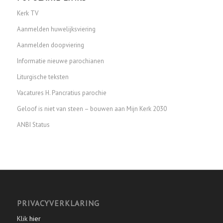
Kerk TV
Aanmelden huwelijksviering
Aanmelden doopviering
Informatie nieuwe parochianen
Liturgische teksten
Vacatures H. Pancratius parochie
Geloof is niet van steen – bouwen aan Mijn Kerk 2030
ANBI Status
PRIVACYVERKLARING
Klik
hier