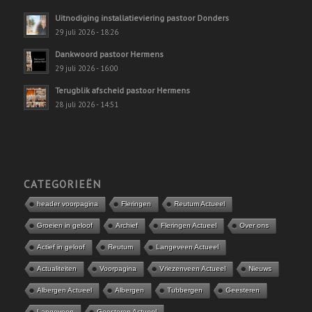
Uitnodiging installatieviering pastoor Donders
29 juli 2026 - 18:26
Dankwoord pastoor Hermens
29 juli 2026 - 16:00
Terugblik afscheid pastoor Hermens
28 juli 2026 - 14:51
CATEGORIEËN
header voorpagina
Fleringen
Reutum Actueel
Groeien in geloof
Archief
Fleringen Actueel
Over ons
Actief in geloof
Reutum
Langeveen Actueel
Actualiteiten
Voorpagina
Vriezenveen Actueel
Nieuws
Albergen Actueel
Albergen
Tubbergen
Geesteren
Langeveen
Geesteren Actueel