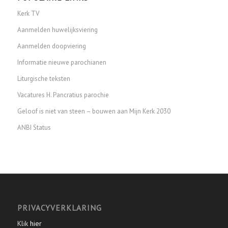
Kerk TV
Aanmelden huwelijksviering
Aanmelden doopviering
Informatie nieuwe parochianen
Liturgische teksten
Vacatures H. Pancratius parochie
Geloof is niet van steen – bouwen aan Mijn Kerk 2030
ANBI Status
PRIVACYVERKLARING
Klik
hier