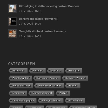
Uitnodiging installatieviering pastoor Donders
29 juli 2026 - 18:26
Dankwoord pastoor Hermens
29 juli 2026 - 16:00
Terugblik afscheid pastoor Hermens
28 juli 2026 - 14:51
CATEGORIEËN
Tubbergen
Albergen
Over ons
Fleringen
Actief in geloof
Geesteren Actueel
Fleringen Actueel
Reutum Actueel
Vriezenveen Actueel
Reutum
Geesteren
Groeien in geloof
Archief
header voorpagina
Albergen Actueel
Actualiteiten
Nieuws
Voorpagina
Mariaparochie
Langeveen Actueel