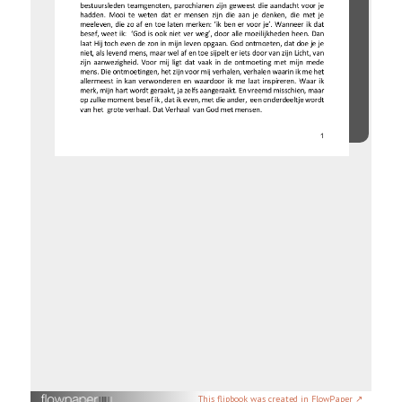
This flipbook was created in FlowPaper ↗