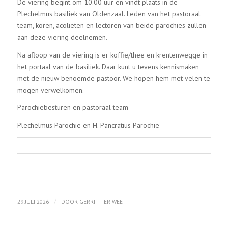
De viering begint om 10.00 uur en vindt plaats in de
Plechelmus basiliek van Oldenzaal. Leden van het pastoraal
team, koren, acolieten en lectoren van beide parochies zullen
aan deze viering deelnemen.
Na afloop van de viering is er koffie/thee en krentenwegge in
het portaal van de basiliek. Daar kunt u tevens kennismaken
met de nieuw benoemde pastoor. We hopen hem met velen te
mogen verwelkomen.
Parochiebesturen en pastoraal team
Plechelmus Parochie en H. Pancratius Parochie
/
29 JULI 2026
DOOR
GERRIT TER WEE