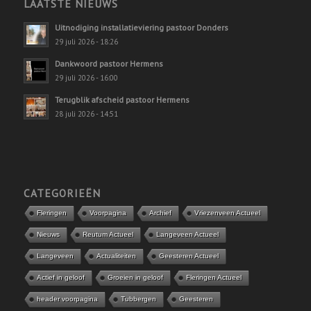
LAATSTE NIEUWS
Uitnodiging installatieviering pastoor Donders
29 juli 2026 - 18:26
Dankwoord pastoor Hermens
29 juli 2026 - 16:00
Terugblik afscheid pastoor Hermens
28 juli 2026 - 14:51
CATEGORIEËN
Fleringen
Voorpagina
Archief
Vriezenveen Actueel
Nieuws
Reutum Actueel
Langeveen Actueel
Langeveen
Actualiteiten
Geesteren Actueel
Actief in geloof
Groeien in geloof
Fleringen Actueel
header voorpagina
Tubbergen
Geesteren