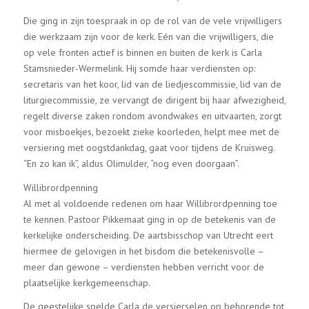
Die ging in zijn toespraak in op de rol van de vele vrijwilligers
die werkzaam zijn voor de kerk. Eén van die vrijwilligers, die
op vele fronten actief is binnen en buiten de kerk is Carla
Stamsnieder-Wermelink. Hij somde haar verdiensten op:
secretaris van het koor, lid van de liedjescommissie, lid van de
liturgiecommissie, ze vervangt de dirigent bij haar afwezigheid,
regelt diverse zaken rondom avondwakes en uitvaarten, zorgt
voor misboekjes, bezoekt zieke koorleden, helpt mee met de
versiering met oogstdankdag, gaat voor tijdens de Kruisweg.
“En zo kan ik”, aldus Olimulder, “nog even doorgaan”.
Willibrordpenning
Al met al voldoende redenen om haar Willibrordpenning toe
te kennen. Pastoor Pikkemaat ging in op de betekenis van de
kerkelijke onderscheiding. De aartsbisschop van Utrecht eert
hiermee de gelovigen in het bisdom die betekenisvolle –
meer dan gewone – verdiensten hebben verricht voor de
plaatselijke kerkgemeenschap.
De geestelijke spelde Carla de versierselen op behorende tot