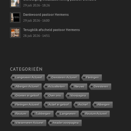
29 juli 2026 - 18:26
Dankwoord pastoor Hermens
29 juli 2026 - 16:00
Terugblik afscheid pastoor Hermens
28 juli 2026 - 14:51
CATEGORIEËN
Langeveen Actueel
Geesteren Actueel
Fleringen
Albergen Actueel
Actualiteiten
Nieuws
Geesteren
Groeien in geloof
Over ons
Voorpagina
Fleringen Actueel
Actief in geloof
Archief
Albergen
Reutum
Tubbergen
Langeveen
Reutum Actueel
Vriezenveen Actueel
header voorpagina