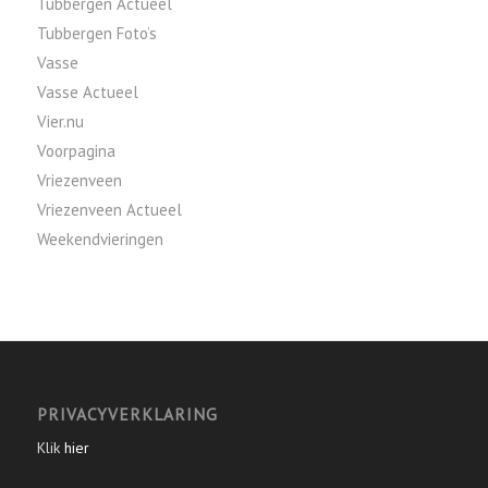
Tubbergen Actueel
Tubbergen Foto’s
Vasse
Vasse Actueel
Vier.nu
Voorpagina
Vriezenveen
Vriezenveen Actueel
Weekendvieringen
PRIVACYVERKLARING
Klik
hier