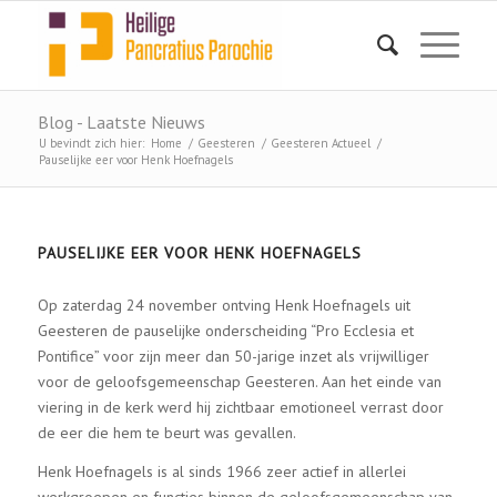
Blog - Laatste Nieuws
U bevindt zich hier:
Home
/
Geesteren
/
Geesteren Actueel
/
Pauselijke eer voor Henk Hoefnagels
PAUSELIJKE EER VOOR HENK HOEFNAGELS
Op zaterdag 24 november ontving Henk Hoefnagels uit
Geesteren de pauselijke onderscheiding “Pro Ecclesia et
Pontifice” voor zijn meer dan 50-jarige inzet als vrijwilliger
voor de geloofsgemeenschap Geesteren. Aan het einde van
viering in de kerk werd hij zichtbaar emotioneel verrast door
de eer die hem te beurt was gevallen.
Henk Hoefnagels is al sinds 1966 zeer actief in allerlei
werkgroepen en functies binnen de geloofsgemeenschap van