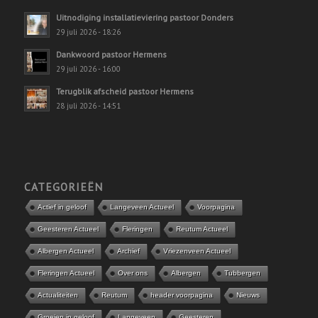
Uitnodiging installatieviering pastoor Donders
29 juli 2026 - 18:26
Dankwoord pastoor Hermens
29 juli 2026 - 16:00
Terugblik afscheid pastoor Hermens
28 juli 2026 - 14:51
CATEGORIEËN
Actief in geloof
Langeveen Actueel
Voorpagina
Geesteren Actueel
Fleringen
Reutum Actueel
Albergen Actueel
Archief
Vriezenveen Actueel
Fleringen Actueel
Over ons
Albergen
Tubbergen
Actualiteiten
Reutum
header voorpagina
Nieuws
Groeien in geloof
Langeveen
Geesteren