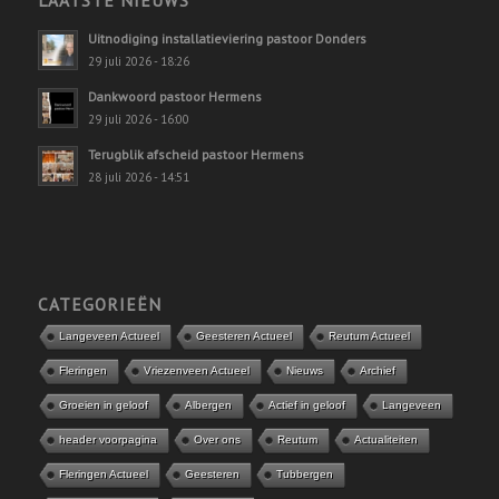
Uitnodiging installatieviering pastoor Donders
29 juli 2026 - 18:26
Dankwoord pastoor Hermens
29 juli 2026 - 16:00
Terugblik afscheid pastoor Hermens
28 juli 2026 - 14:51
CATEGORIEËN
Langeveen Actueel
Geesteren Actueel
Reutum Actueel
Fleringen
Vriezenveen Actueel
Nieuws
Archief
Groeien in geloof
Albergen
Actief in geloof
Langeveen
header voorpagina
Over ons
Reutum
Actualiteiten
Fleringen Actueel
Geesteren
Tubbergen