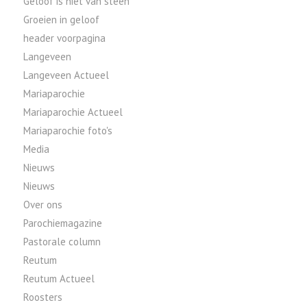
Geloof is niet van steen
Groeien in geloof
header voorpagina
Langeveen
Langeveen Actueel
Mariaparochie
Mariaparochie Actueel
Mariaparochie foto's
Media
Nieuws
Nieuws
Over ons
Parochiemagazine
Pastorale column
Reutum
Reutum Actueel
Roosters