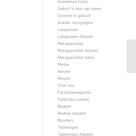
Geesteren Foto’s
Geloof is niet van steen
Groeien in geloof
header voorpagina
Langeveen
Langeveen Actueel
Mariaparochie
Mariaparochie Actueel
Mariaparochie foto's
Media
Nieuws
Nieuws
Over ons
Parochiemagazine
Pastorale column
Reutum
Reutum Actueel
Roosters
Tubbergen
Tubbergen Actueel