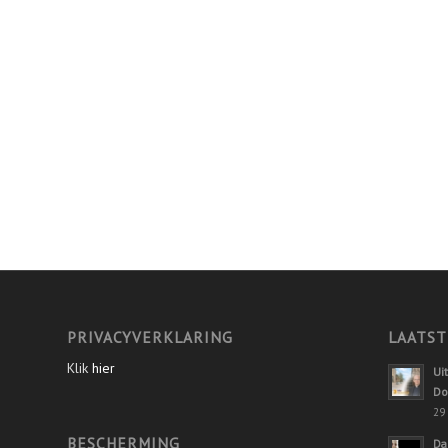
PRIVACYVERKLARING
LAATST
Klik
hier
Ui
Do
29 
BESCHERMING
Da