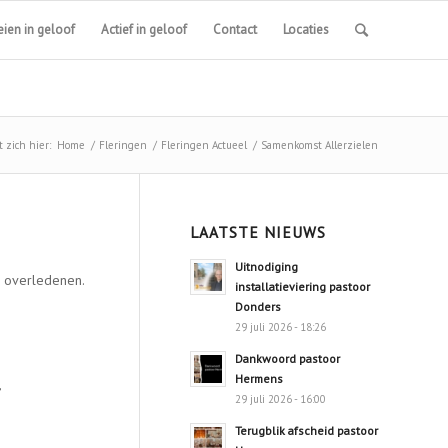
ien in geloof
Actief in geloof
Contact
Locaties
 zich hier:
Home
/
Fleringen
/
Fleringen Actueel
/
Samenkomst Allerzielen
LAATSTE NIEUWS
Uitnodiging
e overledenen.
installatieviering pastoor
Donders
29 juli 2026 - 18:26
Dankwoord pastoor
Hermens
,
29 juli 2026 - 16:00
Terugblik afscheid pastoor