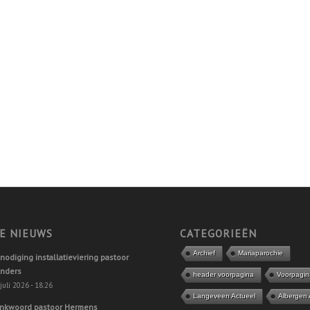
E NIEUWS
CATEGORIEËN
Archief
Mariaparochie
tnodiging installatieviering pastoor
nders
header voorpagina
Voorpagin
juli 2026 - 18:26
Langeveen Actueel
Albergen 
nkwoord pastoor Hermens