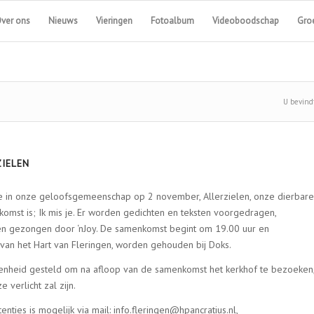
ver ons
Nieuws
Vieringen
Fotoalbum
Videoboodschap
Groe
U bevindt
IELEN
e in onze geloofsgemeenschap op 2 november, Allerzielen, onze dierbar
mst is; Ik mis je. Er worden gedichten en teksten voorgedragen,
eren gezongen door ‘nJoy. De samenkomst begint om 19.00 uur en
g van het Hart van Fleringen, worden gehouden bij Doks.
enheid gesteld om na afloop van de samenkomst het kerkhof te bezoeken
 verlicht zal zijn.
ties is mogelijk via mail: info.fleringen@hpancratius.nl,