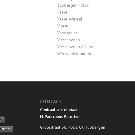
Tubbergen Foto’s
Vasse
Vasse Actueel
Vier.nu
Voorpagina
Vriezenveen
Vriezenveen Actueel
Weekendvieringen
CONTACT
Centraal secretariaat
H. Pancratius Parochie
a
Grotestraat 66, 7651 CK Tubbergen
Actueel