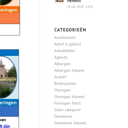
Hermens
28 juli 2026 - 14:51
CATEGORIEËN
Aartsbisdom
Actief in geloof
Actualiteiten
Agenda
Albergen
Albergen Actueel
Archief
Bedevaarten
Fleringen
Fleringen Actueel
Fleringen foto's
Geen categorie
Geesteren
Geesteren Actueel