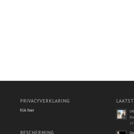
PRIVACYVERKLARING
LAATST
Klik
hier
Ui
Do
29 
BESCHERMING
Da