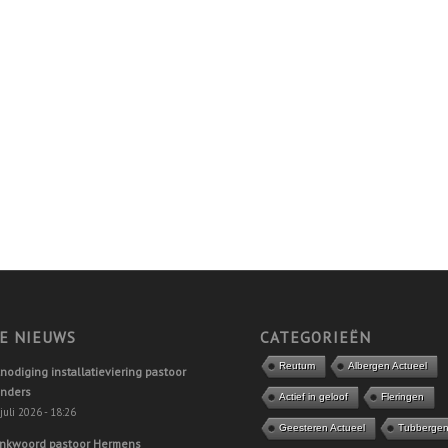
E NIEUWS
CATEGORIEËN
Reutum
Albergen Actueel
tnodiging installatieviering pastoor
nders
Actief in geloof
Fleringen
juli 2026 - 18:26
Geesteren Actueel
Tubberge
nkwoord pastoor Hermens