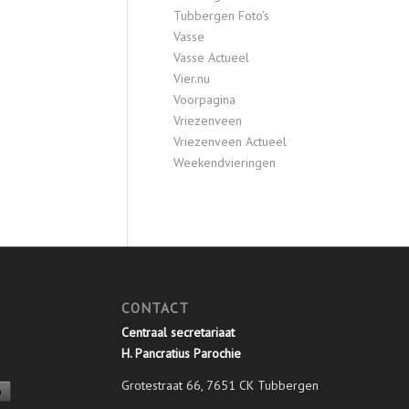
Tubbergen Foto’s
Vasse
Vasse Actueel
Vier.nu
Voorpagina
Vriezenveen
Vriezenveen Actueel
Weekendvieringen
CONTACT
Centraal secretariaat
H. Pancratius Parochie
Grotestraat 66, 7651 CK Tubbergen
n