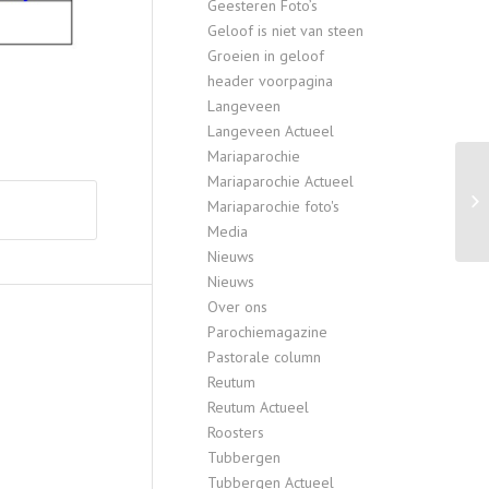
Geesteren Foto’s
Geloof is niet van steen
Groeien in geloof
header voorpagina
Langeveen
Langeveen Actueel
Mariaparochie
Mariaparochie Actueel
Mariaparochie foto's
Media
Nieuws
Nieuws
Over ons
Parochiemagazine
Pastorale column
Reutum
Reutum Actueel
Roosters
Tubbergen
Tubbergen Actueel