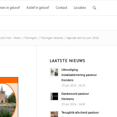
ien in geloof
Actief in geloof
Contact
Locaties
zich hier:
Home
/
Fleringen
/
Fleringen Actueel
/
Agenda mei en juni 2026
LAATSTE NIEUWS
Uitnodiging
installatieviering pastoor
Donders
29 juli 2026 - 18:26
Dankwoord pastoor
Hermens
29 juli 2026 - 16:00
Terugblik afscheid pastoor