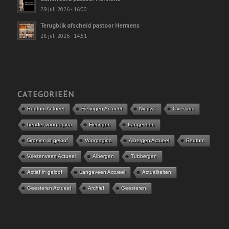
29 juli 2026 - 16:00
Terugblik afscheid pastoor Hermens
28 juli 2026 - 14:51
CATEGORIEËN
Reutum Actueel
Fleringen Actueel
Nieuws
Over ons
header voorpagina
Fleringen
Langeveen
Groeien in geloof
Voorpagina
Albergen Actueel
Reutum
Vriezenveen Actueel
Albergen
Tubbergen
Actief in geloof
Langeveen Actueel
Actualiteiten
Geesteren Actueel
Archief
Geesteren