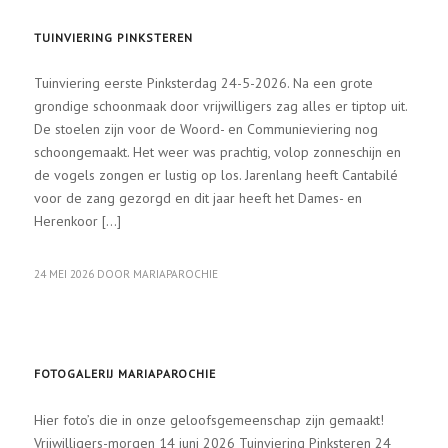
TUINVIERING PINKSTEREN
Tuinviering eerste Pinksterdag 24-5-2026. Na een grote
grondige schoonmaak door vrijwilligers zag alles er tiptop uit.
De stoelen zijn voor de Woord- en Communieviering nog
schoongemaakt. Het weer was prachtig, volop zonneschijn en
de vogels zongen er lustig op los. Jarenlang heeft Cantabilé
voor de zang gezorgd en dit jaar heeft het Dames- en
Herenkoor […]
24 MEI 2026
DOOR
MARIAPAROCHIE
MARIAPAROCHIE FOTO'S
FOTOGALERIJ MARIAPAROCHIE
Hier foto’s die in onze geloofsgemeenschap zijn gemaakt!
Vrijwilligers-morgen 14 juni 2026 Tuinviering Pinksteren 24