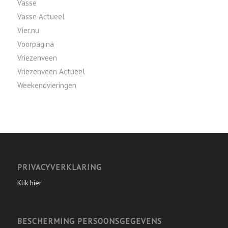
Vasse
Vasse Actueel
Vier.nu
Voorpagina
Vriezenveen
Vriezenveen Actueel
Weekendvieringen
PRIVACYVERKLARING
Klik
hier
BESCHERMING PERSOONSGEGEVENS