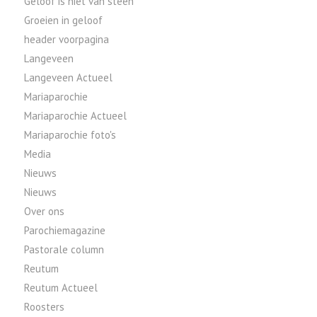
Geloof is niet van steen
Groeien in geloof
header voorpagina
Langeveen
Langeveen Actueel
Mariaparochie
Mariaparochie Actueel
Mariaparochie foto's
Media
Nieuws
Nieuws
Over ons
Parochiemagazine
Pastorale column
Reutum
Reutum Actueel
Roosters