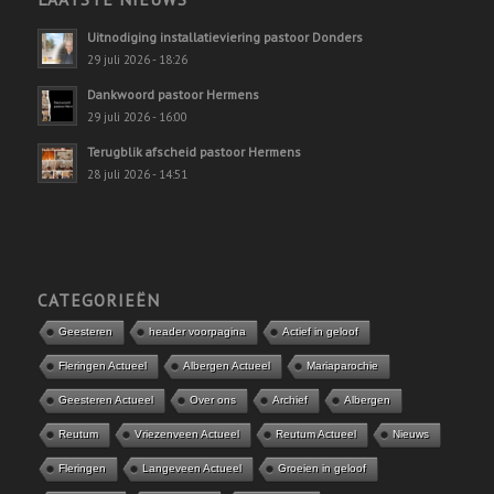
Uitnodiging installatieviering pastoor Donders
29 juli 2026 - 18:26
Dankwoord pastoor Hermens
29 juli 2026 - 16:00
Terugblik afscheid pastoor Hermens
28 juli 2026 - 14:51
CATEGORIEËN
Geesteren
header voorpagina
Actief in geloof
Fleringen Actueel
Albergen Actueel
Mariaparochie
Geesteren Actueel
Over ons
Archief
Albergen
Reutum
Vriezenveen Actueel
Reutum Actueel
Nieuws
Fleringen
Langeveen Actueel
Groeien in geloof