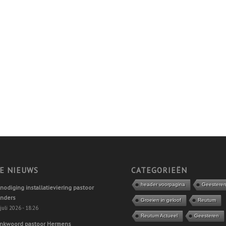
E NIEUWS
CATEGORIEËN
header voorpagina
Geesteren
tnodiging installatieviering pastoor
nders
Groeien in geloof
Reutum
juli 2026 - 18:26
Reutum Actueel
Geesteren
nkwoord pastoor Hermens