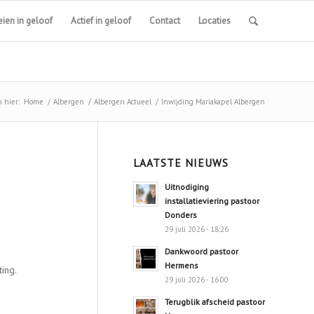
ien in geloof
Actief in geloof
Contact
Locaties
 hier:
Home
/
Albergen
/
Albergen Actueel
/
Inwijding Mariakapel Albergen
LAATSTE NIEUWS
Uitnodiging
installatieviering pastoor
Donders
29 juli 2026 - 18:26
Dankwoord pastoor
Hermens
ing.
29 juli 2026 - 16:00
Terugblik afscheid pastoor