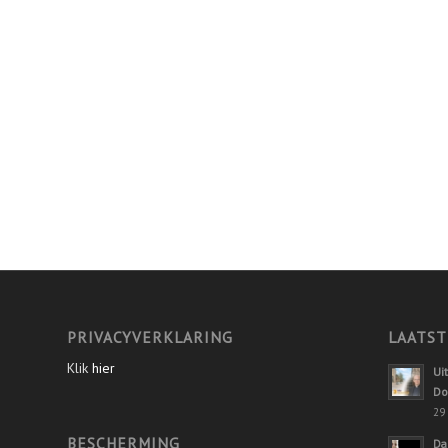
PRIVACYVERKLARING
LAATST
Klik
hier
Ui
Do
29 
BESCHERMING
Da