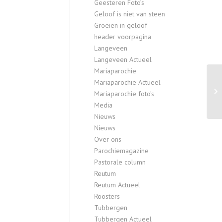
Geesteren Foto’s
Geloof is niet van steen
Groeien in geloof
header voorpagina
Langeveen
Langeveen Actueel
Mariaparochie
Mariaparochie Actueel
Mariaparochie foto's
Media
Nieuws
Nieuws
Over ons
Parochiemagazine
Pastorale column
Reutum
Reutum Actueel
Roosters
Tubbergen
Tubbergen Actueel