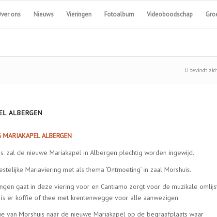
ver ons
Nieuws
Vieringen
Fotoalbum
Videoboodschap
Groe
U bevindt zich
EL ALBERGEN
G MARIAKAPEL ALBERGEN
. zal de nieuwe Mariakapel in Albergen plechtig worden ingewijd.
stelijke Mariaviering met als thema ‘Ontmoeting’ in zaal Morshuis.
gen gaat in deze viering voor en Cantiamo zorgt voor de muzikale omlijst
 is er koffie of thee met krentenwegge voor alle aanwezigen.
sie van Morshuis naar de nieuwe Mariakapel op de begraafplaats waar