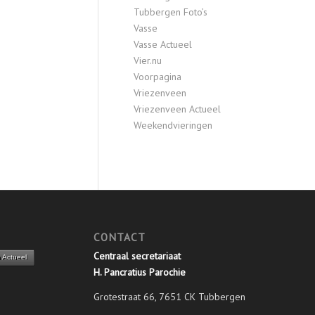
Tubbergen Foto’s
Vasse
Vasse Actueel
Vier.nu
Voorpagina
Vriezenveen
Vriezenveen Actueel
Weekendvieringen
CONTACT
Centraal secretariaat
 Actueel
H. Pancratius Parochie
Grotestraat 66, 7651 CK Tubbergen